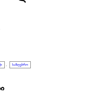
ი
,
ქი
სამღებრო
ბი