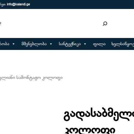
ერეთ
info@kalandi.ge
რობა
მშენებლობა
სანტექნიკა
ფილა
ხელსაწყოე
მელიანი სამონტაჟო კოლოფი
გადასაბმელ
კოლოფი