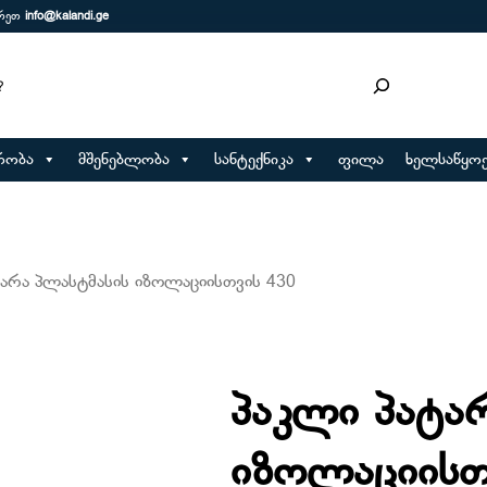
ერეთ
info@kalandi.ge
რობა
მშენებლობა
სანტექნიკა
ფილა
ხელსაწყოე
ტარა პლასტმასის იზოლაციისთვის 430
პაკლი პატა
იზოლაციისთ