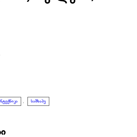
ი
,
ანტექნიკა
საშხაპე
ბი