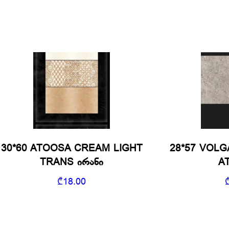
30*60 ATOOSA CREAM LIGHT
28*57 VOLG
TRANS ირანი
AT
₾
18.00