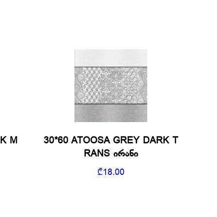
RK M
30*60 ATOOSA GREY DARK T
RANS ირანი
₾
18.00