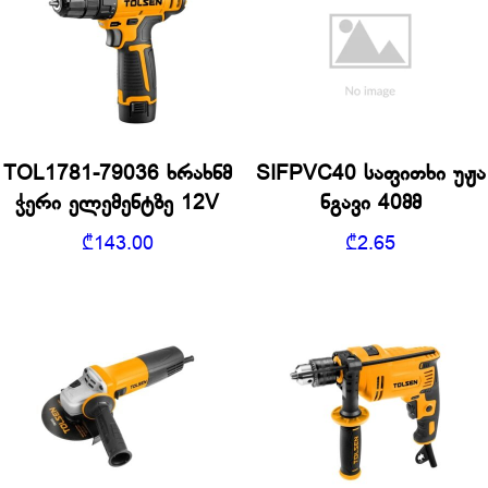
TOL1781-79036 ხრახნმ
SIFPVC40 საფითხი უჟა
ჭერი ელემენტზე 12V
ნგავი 40მმ
₾
143.00
₾
2.65