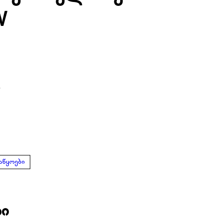
W
ი
აწყოები
ბი